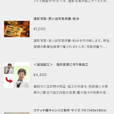
ントと額装のセットです。 遺影写真の加工サービスのい
真プリント＋額装のセットのみのご注文はお受けして
ずれかをご注文いただき、写真プリントも一緒にご希望
おりません）。 データにて完成イメージを確認いただい
の方向けの、額装された2L写真プリントお付けする追
た後に、最適化された色・明るさで、丁寧に高級写真プ
遺影写真・思い出写真供養・処分
加サービスとなります。 写真額はタテ・ヨコ使用可能で
リントをします。 データもメール等でお付けしますので、
す。 遺影写真の加工・修正サービスのどちらかをご注
¥1,000
焼き増し等にご利用ください。 完成データ作成は24時
文（カートに追加）の上、追加サービスとして一緒にご
間以内。完成イメージを確認いただいたのちに、１週間
注文ください（2L写真プリント＋額装のセットのみのご
遺影写真・思い出写真供養・処分を代行致します。 弊社
程度で写真プリントをご自宅へ郵送致します。 ゆうパッ
注文はお受けしておりません）。 データにて完成イメー
提携の葬儀社様等で催されます人形・写真供養で、遺
クにて郵送、送料はご確認ください（期間限定無料中）。
ジを確認いただいた後に、最適化された色・明るさで、
影写真・思い出の写真を、お寺様にご読経いただき供
丁寧に高級写真プリントをします。 データもメール等で
養します。 その後、責任を持ってしっかりと安全に処分
お付けしますので、焼き増し等にご利用ください。 完成
＜追加加工＞ 指示変更に伴う再加工
致します。 遺影写真の場合は供養（布施）・処分費用 1
データ作成は24時間以内。完成イメージを確認いただ
名（1枚）1,000円です。人数分(枚数分)を購入数にして
いたのちに、１週間程度で写真プリントをご自宅へ郵送
¥4,400
ご購入ください。 ただし、額縁は外して遺影写真のみ受
致します。 郵送、送料はご確認ください（期間限定無料
け付けます。額縁はお住まいの自治体の廃棄方法に従
中）。
最初のご注文時の修正・加工の内容を、完成後にお客
って処分をお願いします。 思い出の写真アルバムにつき
様のご都合で加工内容の変更（着せ替えや背景の変更
ましては、100サイズ程度までの段ボール箱１箱（写真
など）をされる場合には、追加料金が必要となります。
アルバム2~3冊）につき、10,000円となります。購入数
お手数ですが、こちらの商品をご購入いただき、再加工
を10としてご注文ください。 ご注文をいただきます際に
スケッチ画キャンバス制作 サイズ：F0（140x180m
のご指示をお願い致します。 なお、元になる写真を変
は、必ずお問い合わせをいただき、内容や量などをお知