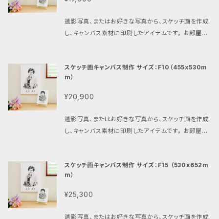
名前と生没年月日（または年齢）をお入れできます。筆
ます。 サイズは一番小さなF0（140x180mm）から、A
記体のローマ字、日本語表記が選べます（書体は選べ
4（210x297mm）、A3（297x420mm）、F10（455x5
遺影写真、またはお好きな写真から、スケッチ画を作成
ません）。 ※ 参考写真の中の、イーゼルスタンドや花は
30mm）、F15 （530x652mm）の５種類から用途に合
し、キャンバス素材に印刷したアイテムです。 お部屋に
ついておりません。 ※ 商品はクロネコヤマト（ヤマト運
わせて選べます。 描画範囲は、基本はお顔（肩まで）で
飾ると、遺影写真そのものよりも雰囲気が重くならず、
輸）にて発送です。
す。 オプションで、上半身（腰まで）や、手に持っている
温かみがあり、お部屋や玄関にマッチします。 スケッチ
ものも入れることができます。 腰まで入る場合は+1,10
スケッチ画キャンバス制作 サイズ：F10（455x530m
画は、専門のアーティストスタッフが、お預かりしたお写
0円、人物以外の物や風景を入れる場合も+1,100円と
m）
真を元に、一点一点心をこめて描きます。色あせない鉛
なります。 お気軽にご相談ください。 また、故人様のお
筆の美しいタッチで、故人様との想い出が鮮やかに蘇り
¥20,900
名前と生没年月日（または年齢）をお入れできます。筆
ます。 サイズは一番小さなF0（140x180mm）から、A
記体のローマ字、日本語表記が選べます（書体は選べ
4（210x297mm）、A3（297x420mm）、F10（455x5
遺影写真、またはお好きな写真から、スケッチ画を作成
ません）。 ※ 参考写真の中の、イーゼルスタンドや花は
30mm）、F15 （530x652mm）の５種類から用途に合
し、キャンバス素材に印刷したアイテムです。 お部屋に
ついておりません。 ※ 商品はクロネコヤマト（ヤマト運
わせて選べます。 描画範囲は、基本はお顔（肩まで）で
飾ると、遺影写真そのものよりも雰囲気が重くならず、
輸）にて発送です。
す。 オプションで、上半身（腰まで）や、手に持っている
温かみがあり、お部屋や玄関にマッチします。 スケッチ
ものも入れることができます。 腰まで入る場合は+1,10
スケッチ画キャンバス制作 サイズ：F15 （530x652m
画は、専門のアーティストスタッフが、お預かりしたお写
0円、人物以外の物や風景を入れる場合も+1,100円と
m）
真を元に、一点一点心をこめて描きます。色あせない鉛
なります。 お気軽にご相談ください。 また、故人様のお
筆の美しいタッチで、故人様との想い出が鮮やかに蘇り
¥25,300
名前と生没年月日（または年齢）をお入れできます。筆
ます。 サイズは一番小さなF0（140x180mm）から、A
記体のローマ字、日本語表記が選べます（書体は選べ
4（210x297mm）、A3（297x420mm）、F10（455x5
遺影写真、またはお好きな写真から、スケッチ画を作成