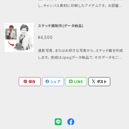
ません）。 ※ 参考写真の中の、イーゼルスタンドや花は
30mm）、F15 （530x652mm）の５種類から用途に合
し、キャンバス素材に印刷したアイテムです。 お部屋に
ついておりません。 ※ 商品はクロネコヤマト（ヤマト運
わせて選べます。 描画範囲は、基本はお顔（肩まで）で
飾ると、遺影写真そのものよりも雰囲気が重くならず、
輸）にて発送です。
す。 オプションで、上半身（腰まで）や、手に持っている
温かみがあり、お部屋や玄関にマッチします。 スケッチ
ものも入れることができます。 腰まで入る場合は+1,10
スケッチ画制作(データ納品)
画は、専門のアーティストスタッフが、お預かりしたお写
0円、人物以外の物や風景を入れる場合も+1,100円と
真を元に、一点一点心をこめて描きます。色あせない鉛
¥4,500
なります。 お気軽にご相談ください。 また、故人様のお
筆の美しいタッチで、故人様との想い出が鮮やかに蘇り
名前と生没年月日（または年齢）をお入れできます。筆
ます。 サイズは一番小さなF0（140x180mm）から、A
遺影写真、またはお好きな写真から、スケッチ画を作成
記体のローマ字、日本語表記が選べます（書体は選べ
4（210x297mm）、A3（297x420mm）、F10（455x5
します。 完成はJpegデータ納品で、そのデータをご自
ません）。 ※ 参考写真の中の、イーゼルスタンドや花は
30mm）、F15 （530x652mm）の５種類から用途に合
由にご活用いただけます。 スケッチ画は、専門のアーテ
ついておりません。 ※ 商品はクロネコヤマト（ヤマト運
わせて選べます。 描画範囲は、基本はお顔（肩まで）で
ィストスタッフが、お預かりしたお写真を元に、一点一点
輸）にて発送です。
す。 オプションで、上半身（腰まで）や、手に持っている
心をこめて描きます。色あせない鉛筆の美しいタッチ
保存
ものも入れることができます。 腰まで入る場合は+1,10
シェア
LINE
ポスト
で、故人様との想い出が鮮やかに蘇ります。 描画範囲
0円、人物以外の物や風景を入れる場合も+1,100円と
は、基本はお顔（肩まで）です。 オプションで、上半身
なります。 お気軽にご相談ください。 また、故人様のお
（腰まで）や、手に持っているものも入れることができま
名前と生没年月日（または年齢）をお入れできます。筆
す。 腰まで入る場合は+1,100円、人物以外の物や風景
記体のローマ字、日本語表記が選べます（書体は選べ
を入れる場合も+1,100円となります。 お気軽にご相談
ません）。 ※ 参考写真の中の、イーゼルスタンドや花は
ください。 また、故人様のお名前と生没年月日（または
ついておりません。 ※ 商品はクロネコヤマト（ヤマト運
年齢）をお入れできます。筆記体のローマ字、日本語表