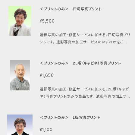
写真をご準備ください。 ご希望の背景写真が見つから
更、背景変更など）は再加工料金(4,400円）が必要に
ータにできない場合や、ご供養処分とご希望の場合は、
ントをしてください。 オプションで写真プリントや遺影
＜プリントのみ＞ 四切写真プリント
ない場合はご相談ください。著作権フリー素材からご提
なります。 元の写真を変更される場合には、再度新規
郵送でお送りいただくこともできます。 お気軽にご相談
写真のご供養処分も承ります。オプション欄からお選び
案致します。 ※ 背景のリストもあります。ご購入後にお
ご注文としてご購入、ご依頼ください。 【オプションにつ
ください。 【プリントについて】 必要に応じて、弊社写真
¥5,500
ください。 写真プリントは四切サイズはゆうパック、それ
送りします。 四切プリント用（25×30cm）の比率で作
いて】 オプションで写真プリントや遺影写真のご供養処
プリントサービスをご利用いただくか、そのデータから
以外のサイズはクリックポストで発送致します。 遺影写
成したデータをメール等で納品します。 納品は24時間
分も承ります。オプション欄からお選びください。 【発送
最寄りのカメラ店等で写真プリントをしてください。 【修
遺影写真の加工・修正サービスに加える、四切写真プリ
真のご供養処分をご希望の場合は、写真額などから遺
以内です。 必要に応じて、弊社写真プリントサービスを
について】 写真プリントは四切サイズはゆうパック、そ
正や変更について】 加工内容に修正が必要な場合は、
ントです。 遺影写真の加工サービスのいずれかをご注
影写真を外し、写真だけで弊社宛にお送りください(送
ご利用いただくか、そのデータから最寄りのカメラ店等
れ以外はクリックポストで発送致します。 遺影写真のご
1回無料で承ります。 2回目以降、または修正指示の変
文いただき、写真プリントも一緒にご希望の方向けの、
料はお客様ご負担にてお願い致します)。
で写真プリントをしてください。 原則は背景変更のみで
供養処分をご希望の場合は、写真額などから遺影写真
更（着せ替え変更、背景変更など）は再加工料金(3,30
四切写真プリントをお付けする追加サービスとなりま
す。ピント・画質向上や着せ替え等も合わせてご希望の
を外し、写真だけで弊社宛にお送りください(送料はお
＜プリントのみ＞ 2L版（キャビネ）写真プリント
0円）が必要になります。 元の写真を変更される場合に
す。 四切写真プリントのサイズは、約254×305mmで
際は、「遺影写真のピント・画質向上 ＋ 着せ替え・背景
客様ご負担にてお願い致します)。 【お得なおまかせプ
は、再度新規ご注文としてご購入、ご依頼ください。 【オ
す。 遺影写真の加工・修正サービスのどちらかをご注
変更など（データ納品）」サービスをご注文ください。 加
¥1,650
ランもあります】 おまかせプランなら、加工料金大幅値
プションについて】 オプションで写真プリントや遺影写
文（カートに追加）の上、追加サービスとして一緒にご
工内容に修正が必要な場合は、1回無料で承ります。 2
下げ中！
真のご供養処分も承ります。オプション欄からお選びく
注文ください。 データにて完成イメージを確認いただ
回目以降、または修正指示の変更（背景写真変更など）
遺影写真の加工・修正サービスに加える、2L版（キャビ
ださい。 【発送について】 写真プリントは四切サイズは
いた後に、最適化された色・明るさで、丁寧に高級写真
は再加工料金(3,300円）が必要になります。 元の写真
ネ）写真プリントのみの商品です。 遺影写真の加工サ
ゆうパック、それ以外はクリックポストで発送致します。
プリントをします。 データもメール等でお付けしますの
を変更される場合には、再度新規ご注文としてご購入、
ービスのいずれかをご注文いただき、写真プリントも一
遺影写真のご供養処分をご希望の場合は、写真額など
で、焼き増し等にご利用ください。 データにて完成イメ
ご依頼ください。
緒にご希望の方向けの、2L版（キャビネ）写真プリント
から遺影写真を外し、写真だけで弊社宛にお送りくだ
ージを確認いただいた後に、１週間程度で写真プリント
＜プリントのみ＞ L版写真プリント
をお付けする追加サービスとなります。 2L版（キャビ
さい(送料はお客様ご負担にてお願い致します)。 【お得
をご自宅へ郵送致します。 ゆうパックにて郵送、送料は
ネ）写真プリントのサイズは約178x127mmです。 遺影
なおまかせプランについて】 現在、おまかせプランな
ご確認ください（期間限定無料中）。
¥1,100
写真の加工・修正サービスのどちらかをご注文（カート