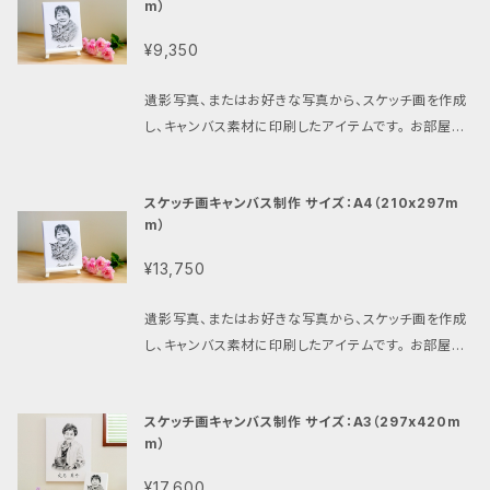
m）
更される場合には、新規のご注文として取り扱います。
らせください。 TEL 050-5866-6586 走馬燈映像
遺影写真のピント・画質向上（データ納品）6,600円、
¥9,350
走馬燈映像HP http://soumatou.info/counsellin
または遺影写真の標準加工（データ納品）11,000円を
groom/ お問い合わせは公式LINEからもお気軽に ht
ご購入の上、再度ご依頼ください。
遺影写真、またはお好きな写真から、スケッチ画を作成
tps://line.me/R/ti/p/@ovw3613q 遺影写真・思い
し、キャンバス素材に印刷したアイテムです。 お部屋に
出の写真は、弊社まで送料はお客様ご負担で郵送くだ
飾ると、遺影写真そのものよりも雰囲気が重くならず、
さい。 ご不明点等も、お気軽にお問い合わせください。
温かみがあり、お部屋や玄関にマッチします。 スケッチ
スケッチ画キャンバス制作 サイズ：A4（210x297m
画は、専門のアーティストスタッフが、お預かりしたお写
m）
真を元に、一点一点心をこめて描きます。色あせない鉛
筆の美しいタッチで、故人様との想い出が鮮やかに蘇り
¥13,750
ます。 サイズは一番小さなF0（140x180mm）から、A
4（210x297mm）、A3（297x420mm）、F10（455x5
遺影写真、またはお好きな写真から、スケッチ画を作成
30mm）、F15 （530x652mm）の５種類から用途に合
し、キャンバス素材に印刷したアイテムです。 お部屋に
わせて選べます。 描画範囲は、基本はお顔（肩まで）で
飾ると、遺影写真そのものよりも雰囲気が重くならず、
す。 オプションで、上半身（腰まで）や、手に持っている
温かみがあり、お部屋や玄関にマッチします。 スケッチ
ものも入れることができます。 腰まで入る場合は+1,10
スケッチ画キャンバス制作 サイズ：A3（297x420m
画は、専門のアーティストスタッフが、お預かりしたお写
0円、人物以外の物や風景を入れる場合も+1,100円と
m）
真を元に、一点一点心をこめて描きます。色あせない鉛
なります。 お気軽にご相談ください。 また、故人様のお
筆の美しいタッチで、故人様との想い出が鮮やかに蘇り
¥17,600