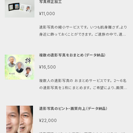
写真修正加工
紙にセットしたものを制作します。 台紙の片面には、年
【プリントについて】 基本はデータ納品です。 四切プリ
忌法要の目安となります表がついています。 台紙の両
¥11,000
ント用（25×30cm）の比率で作成したデータをメール
面にお写真を入れる（ご両親・ご夫婦など）場合は、オ
等で納品します。 納品は24時間以内です。 必要に応じ
プションをご購入ください。 大きさは、ミニ写真台紙が
遺影写真の縮小サービスです。 いつも肌身離さず、より
て、弊社写真プリントサービスをご利用いただくか、その
二つ折り状態でタテ約9.4cm ヨコ約6.9cm、写真が
身近に飾っておくことができます。 ご遺族の中で、遺影
データから最寄りのカメラ店等で写真プリントをしてく
見える中枠はタテ6.8cm ヨコ4.7cmです。手のひらサ
写真が欲しい方にも、持っていただくことができます。
ださい。 【修正や変更について】 加工内容に修正が必
イズです。 台紙表面はビニールレザー。中枠等は紙。透
ミニ写真台紙にセットしたものを制作します。 ご希望に
要な場合は、1回に限り無料で承ります。 2回目以降、ま
明アクリル板付き。 ミニ写真台紙の色は４色（黒・白・
複数の遺影写真をおまとめ（データ納品）
応じて、遺影写真のピント・画質向上はもちろん、背景
たは修正指示の変更（着せ替え変更、背景変更など）は
灰・紫）から選べます。 遺影写真は、ご希望により軽い
変更や着せ替え等も修正加工します。 背景や着せ替え
再加工料金(3,300円）が必要になります。 元の写真を
¥16,500
ピント・画質向上サービスが可能です。 【オプションにつ
のサンプルはご購入にお送りします。 台紙の片面には、
変更される場合には、再度新規ご注文としてご購入、ご
いて】 背景変更や着せ替え等もご希望でしたら、オプシ
年忌法要の目安となります表(ご自身で書き込んでくだ
依頼ください。 【元写真のご供養処分について】 オプシ
複数人の遺影写真の おまとめサービスです。 ２〜６名
ョンをご購入ください。 また、両面にお写真(ご両親な
さい)がついています。 大きさは、ミニ写真台紙が二つ
ョンで写真プリントや遺影写真のご供養処分も承りま
の遺影写真を１枚にまとめます。 ご希望により、画質や
ど)を入れたい場合も、オプションをご購入ください。 元
折り状態でタテ約9.4cm ヨコ約6.9cm、写真が見え
す。オプション欄からお選びください。 遺影写真のご供
ピント、明るさ、色などを調整します。 背景や着せ替え
のお写真をご供養処分されたい場合も、オプションでお
る中枠はタテ6.8cm ヨコ4.7cmです。 台紙表面はビ
養処分をご希望の場合は、写真額などから遺影写真を
は原則行いません。 その他、修正内容にご要望がござ
選びいただけます。 【発送について】 クリックポストに
ニールレザー。中枠等は紙。透明アクリル板付き。 ミニ
外し、写真だけで弊社宛にお送りください(送料はお客
遺影写真のピント・画質向上（データ納品）
いましたら、お気軽にご相談ください。 【元になるお写
てお送りします（送料弊社負担）。 【元写真について】
写真台紙の色は４色（黒・白・灰・紫）から選べます。 ク
様ご負担にてお願い致します)。 【郵送について】 写真
真について】 おまとめに使用されるお写真は、基本は
縮小、ミニ写真台紙に入れる写真は、データでお送りく
リックポストにてお送りします（送料弊社負担）。
¥22,000
プリントは四切サイズはゆうパック、それ以外はクリッ
遺影写真として加工された完成写真です。それ以外の
ださい。 スキャン画像やスマホでお撮りした写真データ
クポストで発送致します。 現在、おまかせプランは遺影
スナップ写真などからおまとめをご希望される場合も
でも大丈夫です。公式LINEやメールなどでお送りいた