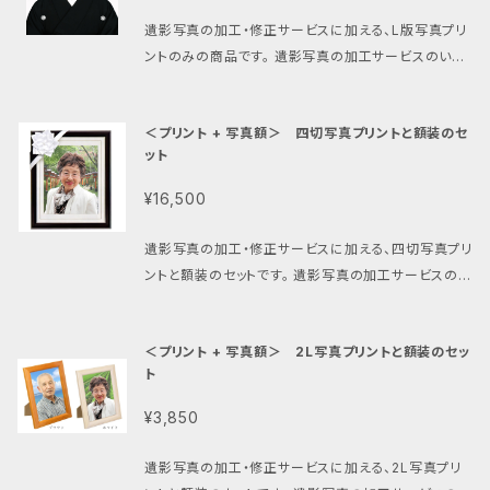
ら、遺影写真加工料金がお値打ちです。ぜひこの機会に
に追加）の上、追加サービスとして一緒にご注文くださ
ご検討ください。
遺影写真の加工・修正サービスに加える、L版写真プリ
い。 データにて完成イメージを確認いただいた後に、最
ントのみの商品です。 遺影写真の加工サービスのいず
適化された色・明るさで、丁寧に高級写真プリントをし
れかをご注文いただき、写真プリントも一緒にご希望の
ます。 データもメール等でお付けしますので、焼き増し
方向けの、L版写真プリントをお付けする追加サービス
等にご利用ください。 データにて完成イメージを確認
＜プリント + 写真額＞ 四切写真プリントと額装のセ
となります。 L版写真プリントのサイズは約89×127m
いただいた後に、１週間程度で写真プリントをご自宅へ
ット
mです。 遺影写真の加工・修正サービスのどちらかをご
郵送致します。 クリックポストにて郵送、送料はご確認
注文（カートに追加）の上、追加サービスとして一緒に
¥16,500
ください（期間限定無料中）。
ご注文ください。 データにて完成イメージを確認いた
だいた後に、最適化された色・明るさで、丁寧に高級写
遺影写真の加工・修正サービスに加える、四切写真プリ
真プリントをします。 データもメール等でお付けします
ントと額装のセットです。 遺影写真の加工サービスのい
ので、焼き増し等にご利用ください。 データにて完成イ
ずれかをご注文いただき、写真プリントも一緒にご希望
メージを確認いただいた後に、１週間程度で写真プリン
の方向けの、額装された四切写真プリントお付けする
トをご自宅へ郵送致します。 クリックポストにて郵送、
＜プリント + 写真額＞ 2L写真プリントと額装のセッ
追加サービスとなります。 ※ 基本の写真額は遺影写
送料はご確認ください（期間限定無料中）。
ト
真用額のため、タテ写真用です。 遺影写真おまとめ
用のヨコ写真額（リボン無しアルミ製）のご用意もござ
¥3,850
いますのでお問い合わせください。 遺影写真の加工・
修正サービスのどちらかをご注文（カートに追加）の
遺影写真の加工・修正サービスに加える、2L写真プリ
上、追加サービスとして一緒にご注文ください（四切写