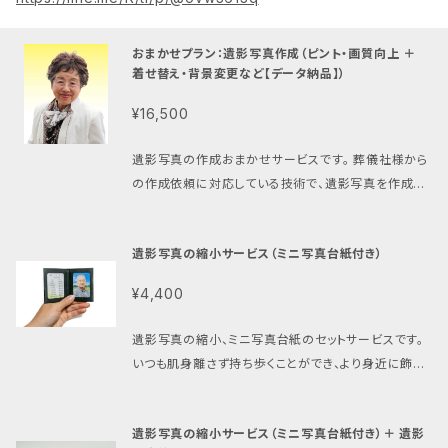
おまかせプラン：遺影写真作成（ピント・画質向上 ＋
着せ替え・背景変更など【データ納品】）
¥16,500
遺影写真の作成おまかせサービスです。 葬儀社様から
の作成依頼に対応している技術で、遺影写真を作成し
ます。 元のお写真から、画質やピント、明るさ、色などを
調整します。 また背景を変更したり、衣装の着せ替え、
遺影写真の縮小サービス（ミニ写真台紙付き）
不要なもの（手、花、カバンなど）を消して整えることも
可能です。 その他、修正内容にご要望がございました
¥4,400
ら、お気軽にご相談ください。 ※ 着せ替え・背景のリス
トはご購入後にお送りします。 【おまかせプランとは？】
遺影写真の縮小、ミニ写真台紙のセットサービスです。
おまかせプランでは、弊社の技術を使って、最速で最適
いつも肌身離さず持ち歩くことができ、より身近に飾っ
な遺影写真の作成を、お手頃価格でさせていただきま
ておくこともできます。 また、ご親戚やご兄弟など、ご遺
す。 そのため、無料比較写真は作成しておりません。そ
族の中で、遺影写真が欲しい方にも、お渡しして持って
のまま本加工へと進めていきます。 最新のAIと長年の
遺影写真の縮小サービス（ミニ写真台紙付き）＋ 遺影
いただくことができます。 【仕様について】 ミニ写真台
写真加工技術を駆使して、最良の1枚に仕上げます。