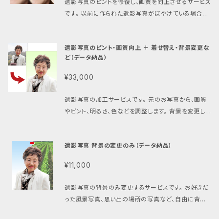
遺影写真のピントを修復し、画質を向上させるサービス
写真加工料金の大幅値下げ中です。ぜひこの機会にご
対応可能ですが、そのまま背景変更や着せ替えなどな
だけます。 データにできない場合や、縮小後ににご供養
です。 以前に作られた遺影写真がぼやけている場合
検討ください。
ければ問題ございません。背景変更や着せ替えをご希
処分をご希望の場合は、原本を郵送していただくことも
に、Aiなどの最新技術を使ってピント復元し、画質が向
望される場合は、先に遺影写真の加工サービスをご購
可能ですので、お気軽にご相談ください。
上します。 残念だった遺影写真を、生き生きとした遺影
入ください)。 【ベース背景色について】 おまとめ写真
遺影写真のピント・画質向上 ＋ 着せ替え・背景変更な
写真に蘇らせることができます。 加工内容は以下のと
のベース模様は5色からお選びいただけます。 【文字に
ど（データ納品）
おりです。 ・ピント、画質向上 ・全体の明るさや色など
ついて】 文字は、２〜５名までは「絆」が入ります。６名
の調整 ・少量のゴミやキズ消し 【仕様について】 四切
¥33,000
は入りません。 それ以外に、「○○家」やそれぞれの故
プリント用（25×30cm）の比率で作成したデータをメ
人様名などをお入れすることができます。 【並び順につ
ール等で納品します。 納品は24時間以内です。 【元写
遺影写真の加工サービスです。 元のお写真から、画質
いて】 並び順はご指定いただくことができます。 【修正
真について】 元になるお写真は、データでお送りくださ
やピント、明るさ、色などを調整します。 背景を変更した
変更について】 加工内容に修正が必要な場合は、1回
い。 スキャン画像やスマホで撮ったデータで大丈夫で
り、衣装の着せ替え、不要なもの（手、花、カバンなど）
無料で承ります。 2回目以降、または修正指示の変更
す。 公式LINEやメールで送れます。 データにできない
を消して整えることも可能です。 ※ 着せ替え・背景のリ
（着せ替え変更、背景変更など）は再加工料金(3,300
場合や、ご供養処分とご希望の場合は、郵送でお送りい
遺影写真 背景の変更のみ（データ納品）
ストはご購入後にお送りします。 その他、修正内容にご
円）が必要になります。 元の写真を変更される場合に
ただくこともできます。 お気軽にご相談ください。 【プリ
要望がございましたら、お気軽にご相談ください。 【仕
は、再度新規ご注文としてご購入、ご依頼ください。 【デ
¥11,000
ントについて】 必要に応じて、弊社写真プリントサービ
様について】 四切プリント用（25×30cm）の比率で作
ータ納品とプリント、ご供養オプションについて】 基本
スをご利用いただくか、そのデータから最寄りのカメラ
成したデータをメール等で納品します。 納品は24時間
は四切プリント用（25×30cm）の比率で作成したデー
遺影写真の背景のみ変更するサービスです。 お好きだ
店等で写真プリントをしてください。 【修正や変更につ
以内です。 【元写真について】 元になるお写真は、デー
タをメール等で納品します。 納品は48時間以内です。
った風景写真、思い出の場所の写真など、自由に背景
いて】 加工内容に修正が必要な場合は、1回無料で承り
タでお送りください。 スキャン画像やスマホで撮ったデ
必要に応じて、弊社写真プリントサービスをご利用いた
を変更できます。 元になる遺影写真と、ご希望の背景
ます。 2回目以降、または修正指示の変更（着せ替え変
ータで大丈夫です。 公式LINEやメールで送れます。 デ
だくか、そのデータから最寄りのカメラ店等で写真プリ